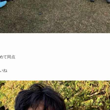
めて同点
いね