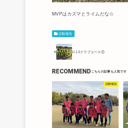
MVPはカズマとライムだな☆
活動報告
U-13クラブユース②
RECOMMEND
活動報告