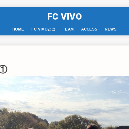
FC VIVO
HOME
FC VIVOとは
TEAM
ACCESS
NEWS
①